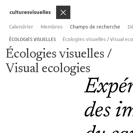
culturesvisuelles
Menu
Calendrier
Membres
Champs de recherche
D
ÉCOLOGIES VISUELLES
Écologies visuelles / Visual ec
Écologies visuelles /
Visual ecologies
Expér
des i