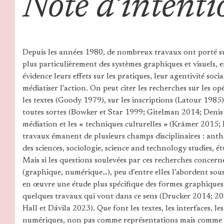
Note d’intenti
Depuis les années 1980, de nombreux travaux ont porté sur 
plus particulièrement des systèmes graphiques et visuels,
évidence leurs effets sur les pratiques, leur agentivité socia
médiatiser l’action. On peut citer les recherches sur les o
les textes (Goody 1979), sur les inscriptions (Latour 1985),
toutes sortes (Bowker et Star 1999; Gitelman 2014; Denis
médiation et les « techniques culturelles » (Krämer 2015; 
travaux émanent de plusieurs champs disciplinaires : anthr
des sciences, sociologie, science and technology studies, étu
Mais si les questions soulevées par ces recherches concerne
(graphique, numérique…), peu d’entre elles l’abordent sou
en œuvre une étude plus spécifique des formes graphique
quelques travaux qui vont dans ce sens (Drucker 2014; 2
Hall et Dávila 2023). Que font les textes, les interfaces, l
numériques, non pas comme représentations mais comme m