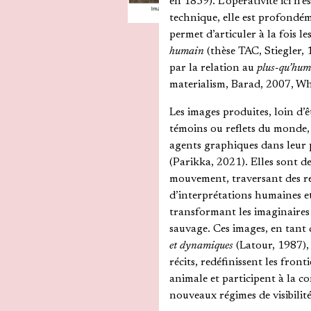
en 1859). L’opérativité ici n’
technique, elle est profondém
permet d’articuler à la fois le
humain
(thèse TAC, Stiegler, 
par la relation au
plus-qu’hu
materialism, Barad, 2007, Wh
Les images produites, loin d’ê
témoins ou reflets du monde,
agents graphiques dans leur 
(Parikka, 2021). Elles sont de
mouvement, traversant des r
d’interprétations humaines 
transformant les imaginaires
sauvage. Ces images, en tant
et dynamiques
(Latour, 1987),
récits, redéfinissent les fronti
animale et participent à la c
nouveaux régimes de visibilité