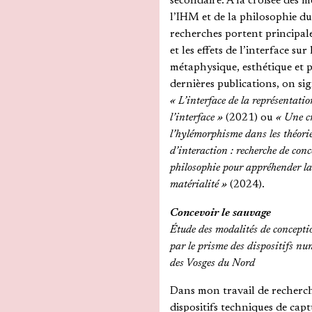
secondaire. À la croisée des m
l’IHM et de la philosophie d
recherches portent principal
et les effets de l’interface sur
métaphysique, esthétique et p
dernières publications, on s
« L’interface de la représentati
l’interface »
(2021) ou
« Une cr
l’hylémorphisme dans les théori
d’interaction : recherche de con
philosophie pour appréhender la
matérialité »
(2024).
Margaux CRINON
Concevoir le sauvage
Étude des modalités de concepti
par le prisme des dispositifs nu
des Vosges du Nord
Dans mon travail de recherche
dispositifs techniques de capt