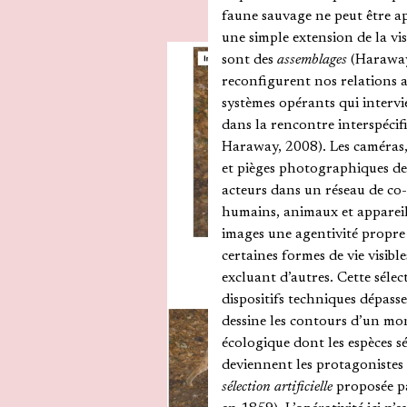
faune sauvage ne peut être
une simple extension de la v
sont des
assemblages
(Haraway)
reconfigurent nos relations a
systèmes opérants qui interv
dans la rencontre interspécifi
Haraway, 2008). Les caméras,
et pièges photographiques d
acteurs dans un réseau de co
humains, animaux et appareil
images une agentivité propre
certaines formes de vie visible
excluant d’autres. Cette sélec
dispositifs techniques dépasse l
dessine les contours d’un mon
écologique dont les espèces s
deviennent les protagonistes 
sélection artificielle
proposée p