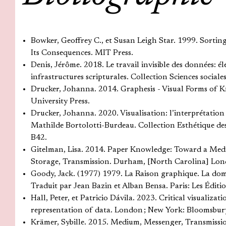
Bowker, Geoffrey C., et Susan Leigh Star. 1999. Sortin
Its Consequences. MIT Press.
Denis, Jérôme. 2018. Le travail invisible des données: é
infrastructures scripturales. Collection Sciences sociale
Drucker, Johanna. 2014. Graphesis - Visual Forms of
University Press.
Drucker, Johanna. 2020. Visualisation: l’interprétatio
Mathilde Bortolotti-Burdeau. Collection Esthétique des
B42.
Gitelman, Lisa. 2014. Paper Knowledge: Toward a Medi
Storage, Transmission. Durham, [North Carolina] Lond
Goody, Jack. (1977) 1979. La Raison graphique. La dome
Traduit par Jean Bazin et Alban Bensa. Paris: Les Éditi
Hall, Peter, et Patricio Dávila. 2023. Critical visualizat
representation of data. London ; New York: Bloomsbury
Krämer, Sybille. 2015. Medium, Messenger, Transmiss