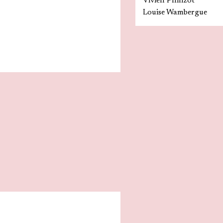
Vivien Philizot
Louise Wambergue