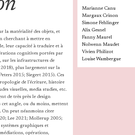
on
Marianne Canu
Margaux Crinon
Simone Fehlinger
Alix Gesnel
la matérialité des objets, et
Fanny Maurel
 en cherchant à mettre en
Nolwenn Maudet
le, leur capacité à traduire et à
Vivien Philizot
pérations cognitives portées par
Louise Wambergue
 sur les infrastructures de
 2018), plus largement sur la
Peters 2015; Siegert 2015). Ces
opologie de l’écriture, histoire
des visuelles, media studies, etc.
nt de très près le design
s cet angle, ou du moins, mettent
s. On peut néanmoins citer
020; Lee 2021; Mollerup 2005;
es systèmes graphiques et
édiations, opérations,