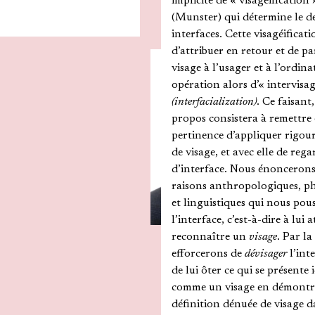
implicite de « visagéification
(Munster) qui détermine le d
interfaces. Cette visagéificati
d’attribuer en retour et de pa
visage à l’usager et à l’ordin
opération alors d’« intervisag
(interfacialization)
. Ce faisant,
propos consistera à remettre 
pertinence d’appliquer rigou
de visage, et avec elle de regar
d’interface. Nous énoncerons
raisons anthropologiques, 
et linguistiques qui nous pou
l’interface, c’est-à-dire à lui a
reconnaître un
visage
. Par la
efforcerons de
dévisager
l’inte
de lui ôter ce qui se présent
comme un visage en démontran
définition dénuée de visage d